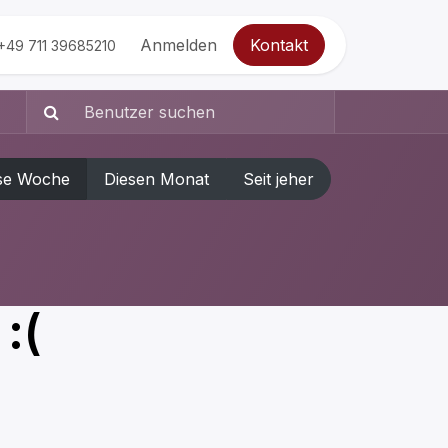
Anmelden
Kontakt
+49 711 39685210
se Woche
Diesen Monat
Seit jeher
:(